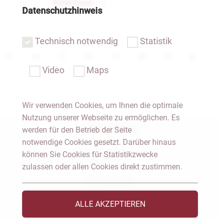
Weiterlesen
Datenschutzhinweis
Technisch notwendig
Statistik
15
16
17
18
19
20
21
Video
Maps
Wir verwenden Cookies, um Ihnen die optimale
Nutzung unserer Webseite zu ermöglichen. Es
Notar Dresden
werden für den Betrieb der Seite
notwendige Cookies gesetzt. Darüber hinaus
können Sie Cookies für Statistikzwecke
Fachgebiete
zulassen oder allen Cookies direkt zustimmen.
Das Notariat
ALLE AKZEPTIEREN
Vorträge & Veröffentlichungen