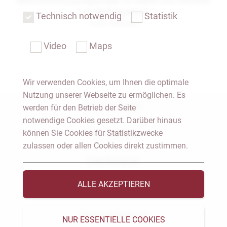
Berufszulassungsregelungen für Makler und Verwalter
von Wohneigentum
Technisch notwendig
Statistik
[ PDF, 184.8 KB ]
Video
Maps
Wir verwenden Cookies, um Ihnen die optimale
Nutzung unserer Webseite zu ermöglichen. Es
Notar Dresden
werden für den Betrieb der Seite
notwendige Cookies gesetzt. Darüber hinaus
können Sie Cookies für Statistikzwecke
Fachgebiete
zulassen oder allen Cookies direkt zustimmen.
Das Notariat
ALLE AKZEPTIEREN
Vorträge & Veröffentlichungen
Videos & Podcast
NUR ESSENTIELLE COOKIES