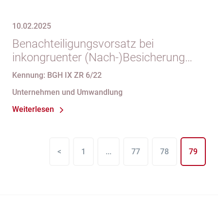
10.02.2025
Benachteiligungsvorsatz bei
inkongruenter (Nach-)Besicherung
eines Sanierungsdarlehens im
Kennung: BGH IX ZR 6/22
Stadium drohender
Unternehmen und Umwandlung
Zahlungsunfähigkeit
Weiterlesen
<
1
...
77
78
79