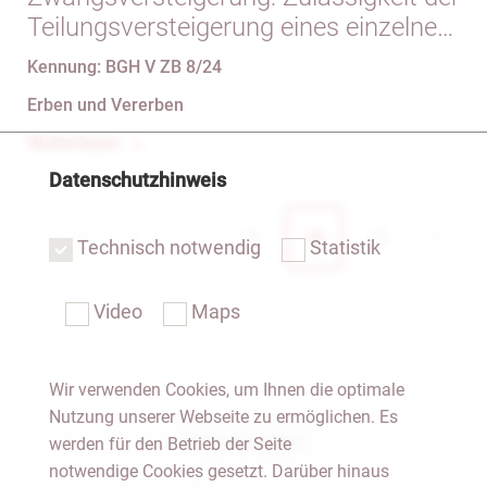
Teilungsversteigerung eines einzelnen
Flurstücks als Teil eines aus mehreren
Kennung: BGH V ZB 8/24
Flurstücken bestehenden
Erben und Vererben
Grundstücks
Weiterlesen
Datenschutzhinweis
<
1
...
13
14
15
>
Technisch notwendig
Statistik
Video
Maps
Wir verwenden Cookies, um Ihnen die optimale
Nutzung unserer Webseite zu ermöglichen. Es
Notar Dresden
werden für den Betrieb der Seite
notwendige Cookies gesetzt. Darüber hinaus