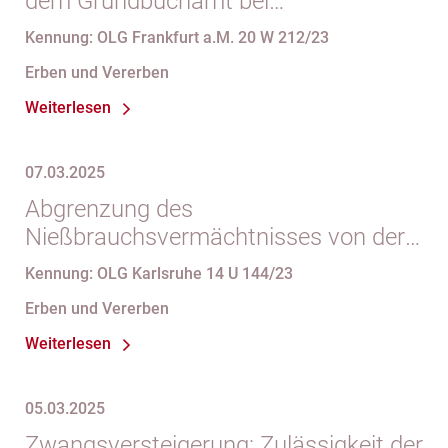
dem Grundbuchamt bei
Pflichtteilsstrafklausel
Kennung: OLG Frankfurt a.M. 20 W 212/23
Erben und Vererben
Weiterlesen
07.03.2025
Abgrenzung des
Nießbrauchsvermächtnisses von der
Vor- und Nacherbfolge
Kennung: OLG Karlsruhe 14 U 144/23
Erben und Vererben
Weiterlesen
05.03.2025
Zwangsversteigerung: Zulässigkeit der