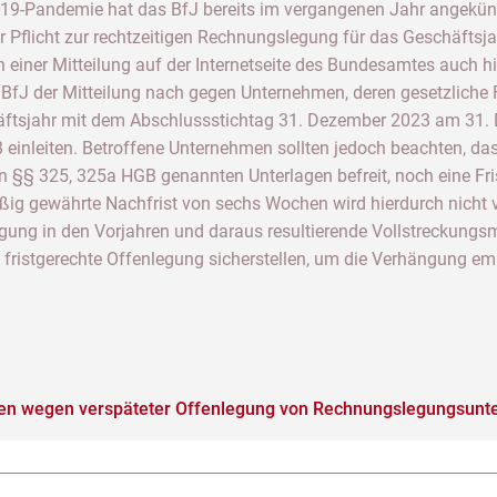
-19-Pandemie hat das BfJ bereits im vergangenen Jahr angekünd
Pflicht zur rechtzeitigen Rechnungslegung für das Geschäftsjah
h einer Mitteilung auf der Internetseite des Bundesamtes auch 
BfJ der Mitteilung nach gegen Unternehmen, deren gesetzliche 
ftsjahr mit dem Abschlussstichtag 31. Dezember 2023 am 31. D
einleiten. Betroffene Unternehmen sollten jedoch beachten, d
in §§ 325, 325a HGB genannten Unterlagen befreit, noch eine Fris
ßig gewährte Nachfrist von sechs Wochen wird hierdurch nicht v
gung in den Vorjahren und daraus resultierende Vollstreckungs
 fristgerechte Offenlegung sicherstellen, um die Verhängung em
ren wegen verspäteter Offenlegung von Rechnungslegungsunte