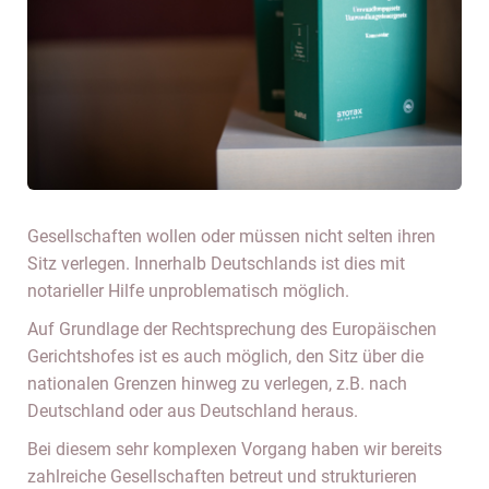
Gesellschaften wollen oder müssen nicht selten ihren
Sitz verlegen. Innerhalb Deutschlands ist dies mit
notarieller Hilfe unproblematisch möglich.
Auf Grundlage der Rechtsprechung des Europäischen
Gerichtshofes ist es auch möglich, den Sitz über die
nationalen Grenzen hinweg zu verlegen, z.B. nach
Deutschland oder aus Deutschland heraus.
Bei diesem sehr komplexen Vorgang haben wir bereits
zahlreiche Gesellschaften betreut und strukturieren