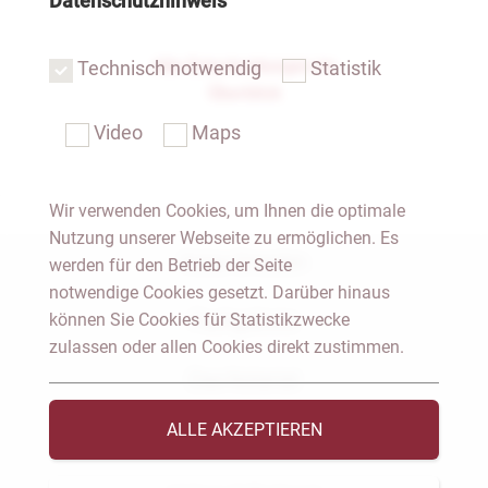
Datenschutzhinweis
Alle Entscheidungen im
Technisch notwendig
Statistik
Überblick
Video
Maps
Wir verwenden Cookies, um Ihnen die optimale
Nutzung unserer Webseite zu ermöglichen. Es
Notar Dresden
werden für den Betrieb der Seite
notwendige Cookies gesetzt. Darüber hinaus
Fachgebiete
können Sie Cookies für Statistikzwecke
zulassen oder allen Cookies direkt zustimmen.
Das Notariat
ALLE AKZEPTIEREN
Vorträge & Veröffentlichungen