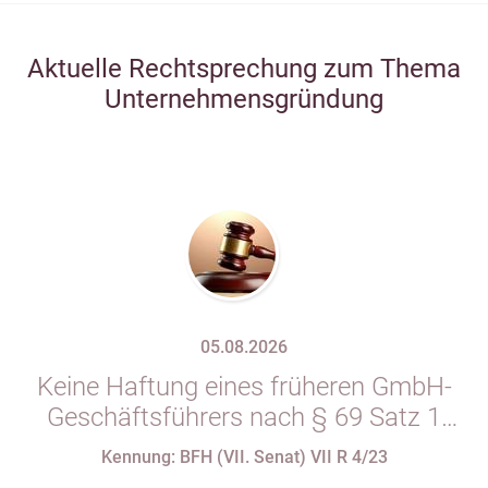
Aktuelle Rechtsprechung zum Thema
Unternehmensgründung
05.08.2026
Keine Haftung eines früheren GmbH-
Geschäftsführers nach § 69 Satz 1
i.V.m. § 34 Abs. 1 AO nach Verlust
Kennung: BFH (VII. Senat) VII R 4/23
seiner Organstellung bei fortdauernder