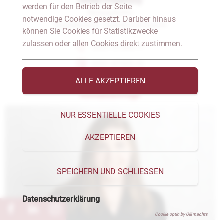
Ulrike Piosetzny
werden für den Betrieb der Seite
Notargehilfin
notwendige Cookies gesetzt. Darüber hinaus
Handelsrecht, Gesellschaftsrecht
können Sie Cookies für Statistikzwecke
zulassen oder allen Cookies direkt zustimmen.
0351 47305-17
0351 47305-10
ALLE AKZEPTIEREN
Kontaktanfrage
NUR ESSENTIELLE COOKIES
AKZEPTIEREN
SPEICHERN UND SCHLIESSEN
Datenschutzerklärung
Cookie optin by Olli machts