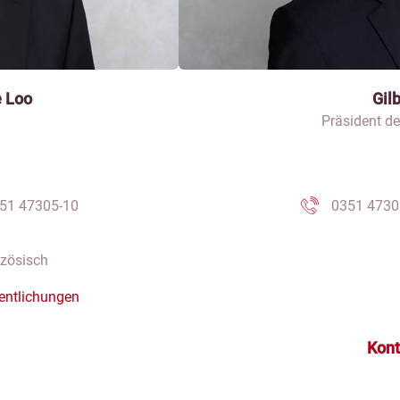
e Loo
Gil
Präsident de
51 47305-10
0351 4730
nzösisch
entlichungen
Kont