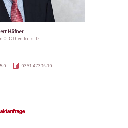
bert Häfner
s OLG Dresden a. D.
5-0
0351 47305-10
aktanfrage