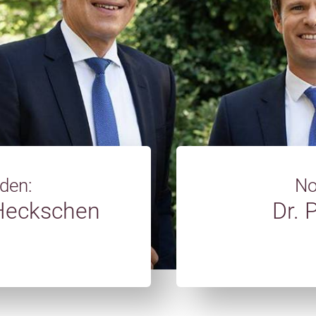
den:
No
 Heckschen
Dr. 