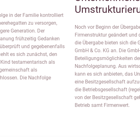
Umstrukturie
e in der Familie kontrolliert
erehegatten zu versorgen,
Noch vor Beginn der Übergabe
ngere Generation. Der
Firmenstruktur geändert und 
lanung frühzeitig Gedanken
die Übergabe bieten sich die
 überprüft und gegebenenfalls
GmbH & Co. KG an. Die GmbH &
ehlt es sich zunächst, den
Beteiligungsmöglichkeiten der 
 Kind testamentarisch als
Nachfolgeplanung. Aus wirtsc
ngemeinschaft als
kann es sich anbieten, das U
hlossen. Die Nachfolge
eine Besitzgesellschaft aufzu
die Betriebsgesellschaft (re
von der Besitzgesellschaft g
Betrieb samt Firmenwert.