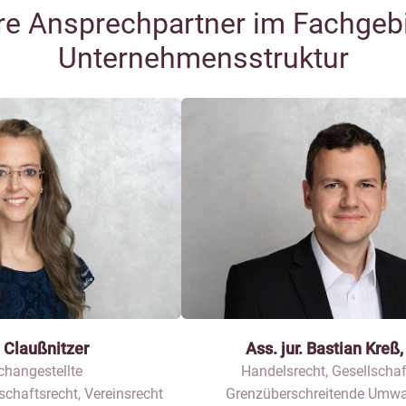
re Ansprechpartner im Fachgeb
Unternehmensstruktur
n Claußnitzer
Ass. jur. Bastian Kreß
changestellte
Handelsrecht, Gesellschaf
schaftsrecht, Vereinsrecht
Grenzüberschreitende Umw