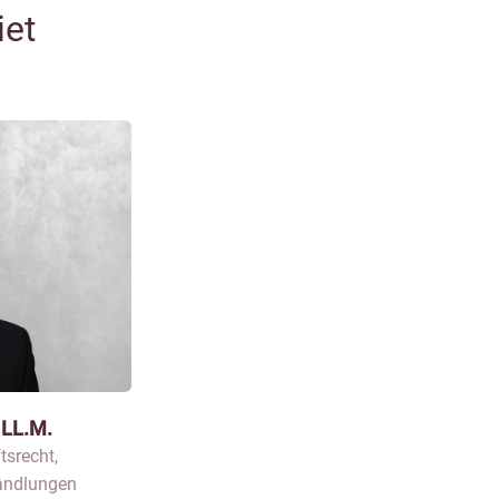
iet
, LL.M.
tsrecht,
andlungen