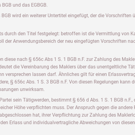
as BGB und das EGBGB.
BGB wird ein weiterer Untertitel eingefügt, der die Vorschriften
s durch den Titel festgelegt: betroffen ist die Vermittlung vo
soll der Anwendungsbereich der neu eingefügten Vorschriften nac
fen diese nach § 656c Abs 1 S. 1 BGB n.F. zur Zahlung des Makler
eutet die Vereinbarung des Maklers über das unentgeltliche Täti
 versprechen lassen darf. Ähnliches gilt für einen Erlassvertra
 andere, § 656c Abs. 1 S. 3 BGB n.F. Von diesen Regelungen kann
nbarungen unwirksam.
Partei sein Tätigwerden, bestimmt § 656 d Abs. 1 S. 1 BGB n.F., 
eicher Höhe verpflichten muss. Der Anspruch gegen die andere Pa
ag abgeschlossen hat, ihrer Verpflichtung zur Zahlung des Makle
r den Erlass und individualvertragliche Abweichungen von dies