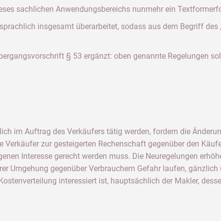
 dieses sachlichen Anwendungsbereichs nunmehr ein Textformerfo
sprachlich insgesamt überarbeitet, sodass aus dem Begriff des
Übergangsvorschrift § 53 ergänzt: oben genannte Regelungen soll
ch im Auftrag des Verkäufers tätig werden, fordern die Änderun
ie Verkäufer zur gesteigerten Rechenschaft gegenüber den Käuf
igenen Interesse gerecht werden muss. Die Neuregelungen erhöh
hrer Umgehung gegenüber Verbrauchern Gefahr laufen, gänzlich u
ostenverteilung interessiert ist, hauptsächlich der Makler, de