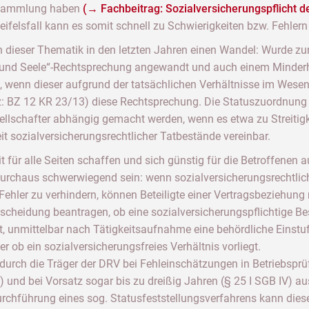
ersammlung haben
(→ Fachbeitrag: Sozialversicherungspflicht 
ifelsfall kann es somit schnell zu Schwierigkeiten bzw. Fehle
h dieser Thematik in den letzten Jahren einen Wandel: Wurde z
und Seele“-Rechtsprechung angewandt und auch einem Minderhe
nn dieser aufgrund der tatsächlichen Verhältnisse im Wesentli
z: BZ 12 KR 23/13) diese Rechtsprechung. Die Statuszuordnung 
ellschafter abhängig gemacht werden, wenn es etwa zu Streitigk
it sozialversicherungsrechtlicher Tatbestände vereinbar.
t für alle Seiten schaffen und sich günstig für die Betroffenen 
rchaus schwerwiegend sein: wenn sozialversicherungsrechtliche
 Fehler zu verhindern, können Beteiligte einer Vertragsbeziehu
cheidung beantragen, ob eine sozialversicherungspflichtige Be
lgt, unmittelbar nach Tätigkeitsaufnahme eine behördliche Einstuf
er ob ein sozialversicherungsfreies Verhältnis vorliegt.
 durch die Träger der DRV bei Fehleinschätzungen in Betriebsp
V) und bei Vorsatz sogar bis zu dreißig Jahren (§ 25 I SGB IV)
urchführung eines sog. Statusfeststellungsverfahrens kann di