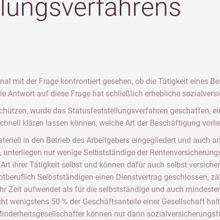
llungsverfahrens
mal mit der Frage konfrontiert gesehen, ob die Tätigkeit eines 
 Die Antwort auf diese Frage hat schließlich erhebliche sozialvers
chützen, wurde das Statusfeststellungsverfahren geschaffen, ei
hnell klären lassen können, welche Art der Beschäftigung vorlie
teriell in den Betrieb des Arbeitgebers eingegliedert und auc
, unterliegen nur wenige Selbstständige der Rentenversicherungsp
 Art ihrer Tätigkeit selbst und können dafür auch selbst versich
ptberuflich Selbstständigen einen Dienstvertrag geschlossen, zä
hr Zeit aufwendet als für die selbstständige und auch mindeste
ht wenigstens 50 % der Geschäftsanteile einer Gesellschaft halte
Minderheitsgesellschafter können nur dann sozialversicherungsf