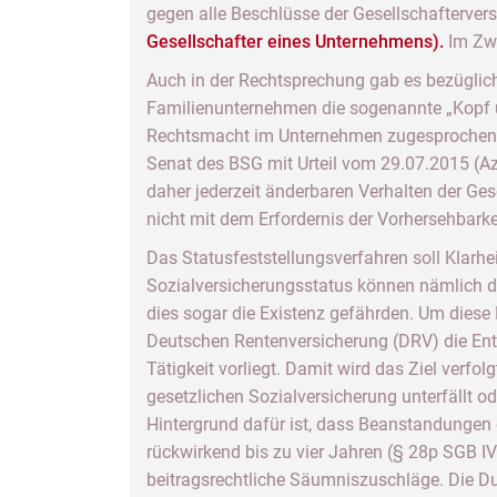
gegen alle Beschlüsse der Gesellschafterv
Gesellschafter eines Unternehmens).
Im Zwe
Auch in der Rechtsprechung gab es bezüglic
Familienunternehmen die sogenannte „Kopf 
Rechtsmacht im Unternehmen zugesprochen, we
Senat des BSG mit Urteil vom 29.07.2015 (A
daher jederzeit änderbaren Verhalten der Ges
nicht mit dem Erfordernis der Vorhersehbarke
Das Statusfeststellungsverfahren soll Klarhei
Sozialversicherungsstatus können nämlich du
dies sogar die Existenz gefährden. Um diese
Deutschen Rentenversicherung (DRV) die Ents
Tätigkeit vorliegt. Damit wird das Ziel verfo
gesetzlichen Sozialversicherung unterfällt od
Hintergrund dafür ist, dass Beanstandungen
rückwirkend bis zu vier Jahren (§ 28p SGB I
beitragsrechtliche Säumniszuschläge. Die D