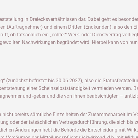
feststellung in Dreiecksverhältnissen dar. Dabei geht es besond
isten (Auftragnehmer) und einem Dritten (Endkunden), also den
üft, ob tatsächlich ein „echter“ Werk- oder Dienstvertrag vorlie
gewollten Nachwirkungen begründet wird. Hierbei kann von nun
g“ (zunächst befristet bis 30.06.2027), also die Statusfeststell
koentstehung einer Scheinselbstständigkeit vermieden werden. Ba
agnehmer und -geber und die von ihnen beabsichtigten – antizi
n nicht bereits sämtliche Einzelheiten der Zusammenarbeit im Vo
arung oder der tatsächlichen Vertragsdurchführung, die sich bi
ntlichen Änderungen hebt die Behörde die Entscheidung mit Wirku
em Versäumen der Mitteilungspflicht rückwirkend, d.h. mit Wirk