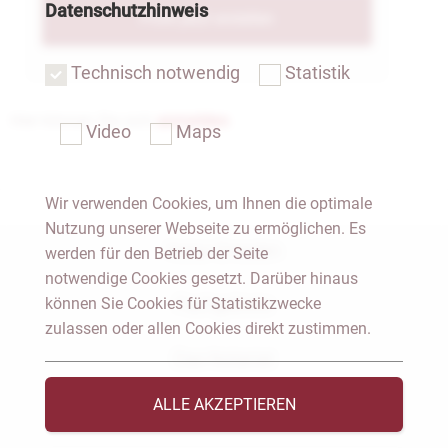
Datenschutzhinweis
Profil jetzt erstellen
Technisch notwendig
Statistik
Hier können Sie sich
anmelden
.
Video
Maps
Wir verwenden Cookies, um Ihnen die optimale
Nutzung unserer Webseite zu ermöglichen. Es
Notar Dresden
werden für den Betrieb der Seite
notwendige Cookies gesetzt. Darüber hinaus
Fachgebiete
können Sie Cookies für Statistikzwecke
zulassen oder allen Cookies direkt zustimmen.
Das Notariat
ALLE AKZEPTIEREN
Vorträge & Veröffentlichungen