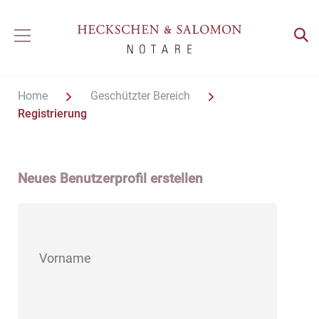
Home
Geschützter Bereich
Registrierung
Neues Benutzerprofil erstellen
Neues
Vorname
Benutzerprofil
erstellen
Nachname