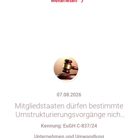
Weiterlesen
07.08.2026
Mitgliedstaaten dürfen bestimmte
Umstrukturierungsvorgänge nicht
mit indirekten Steuern belasten
Kennung: EuGH C-837/24
Unternehmen und Umwandlung