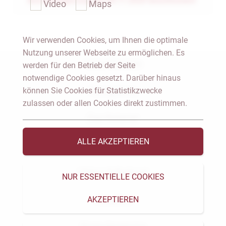
Bundesregierung am 04.11.2020 beschlossen!
Video
Maps
Wir verwenden Cookies, um Ihnen die optimale
Nutzung unserer Webseite zu ermöglichen. Es
Notar Dresden
werden für den Betrieb der Seite
notwendige Cookies gesetzt. Darüber hinaus
können Sie Cookies für Statistikzwecke
Fachgebiete
zulassen oder allen Cookies direkt zustimmen.
Das Notariat
ALLE AKZEPTIEREN
Vorträge & Veröffentlichungen
Videos & Podcast
NUR ESSENTIELLE COOKIES
AKZEPTIEREN
Aktuelles