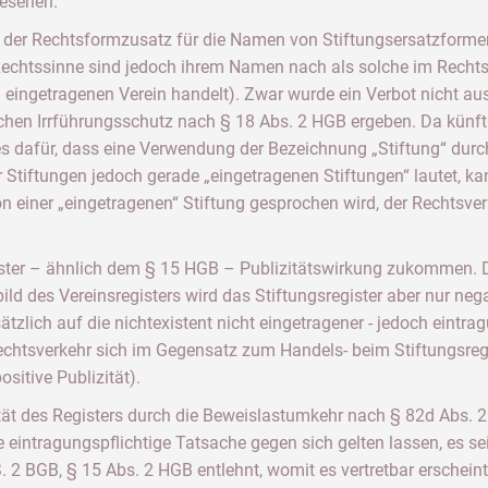
gesehen.
g der Rechtsformzusatz für die Namen von Stiftungsersatzforme
 Rechtssinne sind jedoch ihrem Namen nach als solche im Rechts
n eingetragenen Verein handelt). Zwar wurde ein Verbot nicht ausd
chen Irrführungsschutz nach § 18 Abs. 2 HGB ergeben. Da künft
ges dafür, dass eine Verwendung der Bezeichnung „Stiftung“ durc
tiftungen jedoch gerade „eingetragenen Stiftungen“ lautet, ka
 einer „eingetragenen“ Stiftung gesprochen wird, der Rechtsverk
ster – ähnlich dem § 15 HGB – Publizitätswirkung zukommen. Di
d des Vereinsregisters wird das Stiftungsregister aber nur nega
tzlich auf die nichtexistent nicht eingetragener - jedoch eintrag
Rechtsverkehr sich im Gegensatz zum Handels- beim Stiftungsregis
sitive Publizität).
ität des Registers durch die Beweislastumkehr nach § 82d Abs. 
e eintragungspflichtige Tatsache gegen sich gelten lassen, es s
. 2 BGB, § 15 Abs. 2 HGB entlehnt, womit es vertretbar erschei