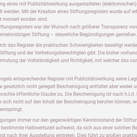
g eines mit Publizitätswirkung ausgestatteten (elektronischen) 
t werden. Mit der Kreation eines Stiftungsregisters wurde auf er
t moniert worden sind.
ftungsregisters war der Wunsch nach größerer Transparenz von 
emeinnützigen Stiftung – steuerliche Begünstigungen genießen.
ch das Register die praktischen Schwierigkeiten beseitigt werde
Stiftung und der Vertretungsberechtigten gibt. Die bisher vorha
mutung der Vollständigkeit und Richtigkeit, mit welcher das nun
gels entsprechender Register mit Publizitätswirkung seine Legit
 gesetzlich nicht geregelt Bescheinigung entfaltet aber weder u
schte öffentliche Glaube zu. Die Bescheinigung ist nach h.Lit.
 sich nicht auf den Inhalt der Bescheinigung berufen können, wen
 entspringt.
igungen immer nur den gegenwärtigen Kenntnisstand der Stiftun
 bestimmte Halbwertszeit aufweist, da sich aus einer solchen Be
t nach ihrer Ausstellung eintreten. Dies führt zu großen prakt