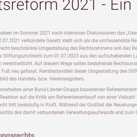
tsreform 2021 - Ein
haben im Sommer 2021 nach intensiven Diskussionen das „Geset
2.07.2021 verkündete Gesetz stellt sich als die umfassendste Re
lrecht beschränkte Umgestaltung des Rechtsrahmens soll das Rec
s Stiftungszivilrecht zum 01.07.2023 aus den aufzuhebenden L
it vereinheitlicht. Auf diesem Wege sollen bestehende Rechtsun
s Fuß neu gefasst. Kernbestandteil dieser Umgestaltung des Stif
bild des Handels- bzw. Vereinsregisters.
rarbeiten einer Bund-Länder-Gruppe basierender Referentenent
s Reaktion auf die Kritik am Referentenentwurf von einer Vielzah
echt tritt zweistufig in Kraft. Während der Großteil der Neuer
gesichts des damit verbundenen Verwaltungsaufwands erst zum 0
tungsrechts