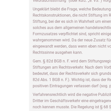
Verbrauchsstiftung“ (oder kurz: „e. VS.“) vor
Ungeklärt bleibt die Frage, welche Bedeutun
Rechtskonstruktionen, die nicht Stiftung im
Stiftung, bei der es sich in Wahrheit um eine
solches aus dem allgemeinen handelsrechtli
Formzusatzes verpflichtet sind, spricht eini
wahrgenommen wird. Da der neue Zusatz für S
eingewandt werden, dass wenn eben nicht von
Rechtssinne ausgehen kann.
Gem. § 82d BGB n. F. wird dem Stiftungsregi
Stiftungen am Rechtsverkehr. Nach dem Vorbil
bedeutet, dass der Rechtsverkehr sich grundsä
82d Abs. 1 BGB n. F.). Wichtig ist, dass der 
positiven Eintragungen verlassen darf (sog. po
Verfahrensrechtlich wird die negative Publiz
Dritter im Geschäftsverkehr eine eingetragen
noch kennen musste. Die Regelung ist § 68 S