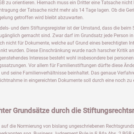
 zu orientieren. Hiernach muss ein Dritter eine Tatsache nicht
 Eintragung der Tatsache nicht mehr als 14 Tage lagen. Ob die Ge
gelung getroffen wird bleibt abzuwarten.
els- und dem Stiftungsregister ist der Umstand, dass die beim 
zugänglich gemacht sind. Zwar darf im Grundsatz jede Person i
och nicht für Dokumente, welche auf Grund eines berechtigten Int
nkt wurden. Diese Einschränkung wurde nach harscher Kritik a
enstehendes Interesse besteht wohl insbesondere bei personen
gssatzungen. Vor allem für Familienstiftungen dürfte diese Änd
rs und seine Familienverhältnisse beinhaltet. Das genaue Verfa
chtnahme in eingereichten Dokumente soll durch eine noch zu 
chter Grundsätze durch die Stiftungsrecht
 auf die Normierung von bislang ungeschriebenen Rechtsgrundsätz
erkannten sog. Business Judgement Rule in § 84a Abs. 2 BGB n.F