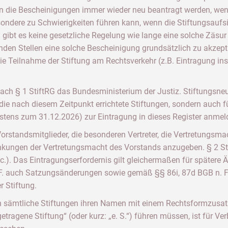
 die Bescheinigungen immer wieder neu beantragt werden, we
esondere zu Schwierigkeiten führen kann, wenn die Stiftungsauf
n gibt es keine gesetzliche Regelung wie lange eine solche Zäsu
renden Stellen eine solche Bescheinigung grundsätzlich zu akzepti
e Teilnahme der Stiftung am Rechtsverkehr (z.B. Eintragung ins
 nach § 1 StiftRG das Bundesministerium der Justiz. Stiftungs
ür die nach diesem Zeitpunkt errichtete Stiftungen, sondern auch
stens zum 31.12.2026) zur Eintragung in dieses Register anmel
rstandsmitglieder, die besonderen Vertreter, die Vertretungsma
nkungen der Vertretungsmacht des Vorstands anzugeben. § 2 St
c.). Das Eintragungserfordernis gilt gleichermaßen für spätere 
n.F. auch Satzungsänderungen sowie gemäß §§ 86i, 87d BGB n
r Stiftung.
n sämtliche Stiftungen ihren Namen mit einem Rechtsformzusatz
ragene Stiftung“ (oder kurz: „e. S.“) führen müssen, ist für Ve