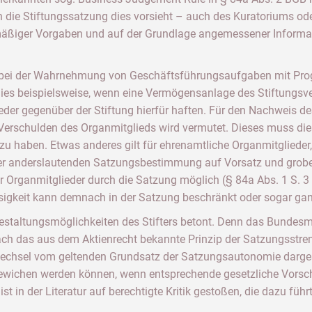
die Stiftungssatzung dies vorsieht – auch des Kuratoriums oder 
mäßiger Vorgaben und auf der Grundlage angemessener Informat
r bei der Wahrnehmung von Geschäftsführungsaufgaben mit Prog
d dies beispielsweise, wenn eine Vermögensanlage des Stiftungsv
der gegenüber der Stiftung hierfür haften. Für den Nachweis de
as Verschulden des Organmitglieds wird vermutet. Dieses muss di
 zu haben. Etwas anderes gilt für ehrenamtliche Organmitglieder
einer anderslautenden Satzungsbestimmung auf Vorsatz und grobe
r Organmitglieder durch die Satzung möglich (§ 84a Abs. 1 S. 3 
sigkeit kann demnach in der Satzung beschränkt oder sogar ga
Gestaltungsmöglichkeiten des Stifters betont. Denn das Bundesmi
h das aus dem Aktienrecht bekannte Prinzip der Satzungsstreng
wechsel vom geltenden Grundsatz der Satzungsautonomie darges
wichen werden können, wenn entsprechende gesetzliche Vorschri
st in der Literatur auf berechtigte Kritik gestoßen, die dazu füh