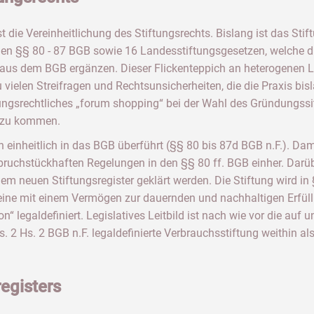
t die Vereinheitlichung des Stiftungsrechts. Bislang ist das Stif
gen §§ 80 - 87 BGB sowie 16 Landesstiftungsgesetzen, welche di
 aus dem BGB ergänzen. Dieser Flickenteppich an heterogenen 
 vielen Streifragen und Rechtsunsicherheiten, die die Praxis bis
iftungsrechtliches „forum shopping“ bei der Wahl des Gründungss
s zu kommen.
 einheitlich in das BGB überführt (§§ 80 bis 87d BGB n.F.). Dam
bruchstückhaften Regelungen in den §§ 80 ff. BGB einher. Darübe
em neuen Stiftungsregister geklärt werden. Die Stiftung wird in 
„eine mit einem Vermögen zur dauernden und nachhaltigen Erfül
on“ legaldefiniert. Legislatives Leitbild ist nach wie vor die auf 
s. 2 Hs. 2 BGB n.F. legaldefinierte Verbrauchsstiftung weithin a
registers