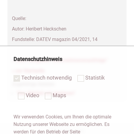
Quelle:
Autor: Heribert Heckschen
Fundstelle: DATEV magazin 04/2021, 14
Datenschutzhinweis
» zum Fachgebiet "Unternehmensnachfolge"
» zur Startseite
Technisch notwendig
Statistik
Zugehörige Dateien
"Den Störfall mit einplanen"
Video
Maps
Wir verwenden Cookies, um Ihnen die optimale
Nutzung unserer Webseite zu ermöglichen. Es
Notar Dresden
werden für den Betrieb der Seite