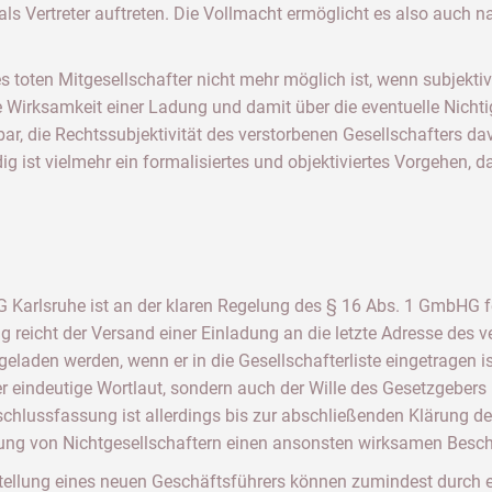
s Vertreter auftreten. Die Vollmacht ermöglicht es also auch n
s toten Mitgesellschafter nicht mehr möglich ist, wenn subjekti
die Wirksamkeit einer Ladung und damit über die eventuelle Nicht
bar, die Rechtssubjektivität des verstorbenen Gesellschafters 
ist vielmehr ein formalisiertes und objektiviertes Vorgehen, da
 Karlsruhe ist an der klaren Regelung des § 16 Abs. 1 GmbHG 
reicht der Versand einer Einladung an die letzte Adresse des ve
eladen werden, wenn er in die Gesellschafterliste eingetragen is
der eindeutige Wortlaut, sondern auch der Wille des Gesetzgebers
schlussfassung ist allerdings bis zur abschließenden Klärung 
ung von Nichtgesellschaftern einen ansonsten wirksamen Beschl
stellung eines neuen Geschäftsführers können zumindest durch 