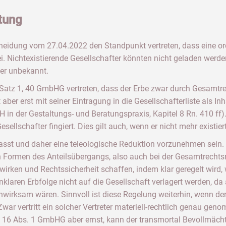
tung
scheidung vom 27.04.2022 den Standpunkt vertreten, dass eine
. Nichtexistierende Gesellschafter könnten nicht geladen werde
ter unbekannt.
atz 1, 40 GmbHG vertreten, dass der Erbe zwar durch Gesamtrech
aber erst mit seiner Eintragung in die Gesellschafterliste als In
 in der Gestaltungs- und Beratungspraxis, Kapitel 8 Rn. 410 ff). 
esellschafter fingiert. Dies gilt auch, wenn er nicht mehr existiert
st und daher eine teleologische Reduktion vorzunehmen sein. A
n Formen des Anteilsübergangs, also auch bei der Gesamtrechtsna
wirken und Rechtssicherheit schaffen, indem klar geregelt wird, 
r unklaren Erbfolge nicht auf die Gesellschaft verlagert werden,
nwirksam wären. Sinnvoll ist diese Regelung weiterhin, wenn de
war vertritt ein solcher Vertreter materiell-rechtlich genau ge
§ 16 Abs. 1 GmbHG aber ernst, kann der transmortal Bevollmäch