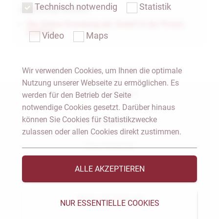
Technisch notwendig
Statistik
Zugehörige Dateien
Die Online-Gründung der GmbH in der Praxis
(DiRUG)
Video
Maps
Wir verwenden Cookies, um Ihnen die optimale
Nutzung unserer Webseite zu ermöglichen. Es
Notar Dresden
werden für den Betrieb der Seite
notwendige Cookies gesetzt. Darüber hinaus
können Sie Cookies für Statistikzwecke
Fachgebiete
zulassen oder allen Cookies direkt zustimmen.
Das Notariat
ALLE AKZEPTIEREN
Vorträge & Veröffentlichungen
Videos & Podcast
NUR ESSENTIELLE COOKIES