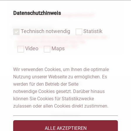
Datenschutzhinweis
« Zum Fachbereich "Aktiengesellschaft"
Zugehörige Dateien
Technisch notwendig
Statistik
"Fehler und Berichtigungsmöglichkeiten der
notariellen Niederschrift über die
Hauptversammlung einer AG"
Video
Maps
Wir verwenden Cookies, um Ihnen die optimale
Nutzung unserer Webseite zu ermöglichen. Es
Notar Dresden
werden für den Betrieb der Seite
notwendige Cookies gesetzt. Darüber hinaus
können Sie Cookies für Statistikzwecke
Fachgebiete
zulassen oder allen Cookies direkt zustimmen.
Das Notariat
ALLE AKZEPTIEREN
Vorträge & Veröffentlichungen