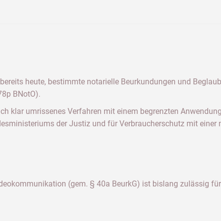
s bereits heute, bestimmte notarielle Beurkundungen und Beglau
78p BNotO).
lich klar umrissenes Verfahren mit einem begrenzten Anwendung
desministeriums der Justiz und für Verbraucherschutz mit einer
Videokommunikation (gem. § 40a BeurkG) ist bislang zulässig f