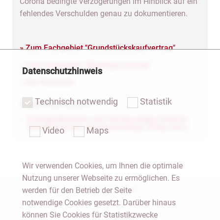
Corona bedingte Verzögerungen im Hinblick auf ein
fehlendes Verschulden genau zu dokumentieren.
» Zum Fachgebiet "Grundstückskaufvertrag"
» Zum Fachgebiet "Bauträgervertrag"
Datenschutzhinweis
» Zur Startseite
Technisch notwendig
Statistik
Zugehörige Dateien
Preisgleitklauseln und Verzug wegen höherer
Gewalt (Corona, Personalmangel, Krieg usw.)
Video
Maps
Wir verwenden Cookies, um Ihnen die optimale
Nutzung unserer Webseite zu ermöglichen. Es
Notar Dresden
werden für den Betrieb der Seite
notwendige Cookies gesetzt. Darüber hinaus
können Sie Cookies für Statistikzwecke
Fachgebiete