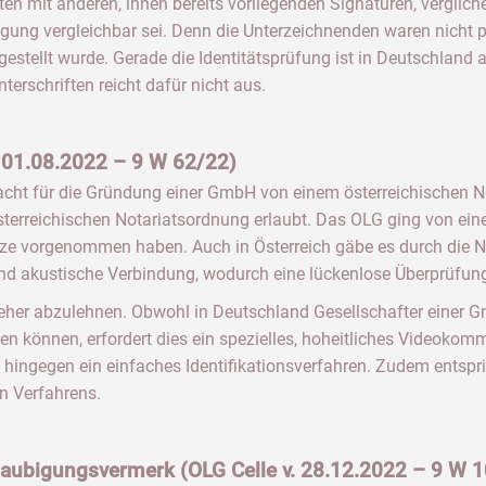
ten mit anderen, ihnen bereits vorliegenden Signaturen, verglich
igung vergleichbar sei. Denn die Unterzeichnenden waren nicht
gestellt wurde. Gerade die Identitätsprüfung ist in Deutschland a
erschriften reicht dafür nicht aus.
. 01.08.2022 – 9 W 62/22)
macht für die Gründung einer GmbH von einem österreichischen 
sterreichischen Notariatsordnung erlaubt. Das OLG ging von ein
tze vorgenommen haben. Auch in Österreich gäbe es durch die N
d akustische Verbindung, wodurch eine lückenlose Überprüfung
es eher abzulehnen. Obwohl in Deutschland Gesellschafter einer
n können, erfordert dies ein spezielles, hoheitliches Videoko
gt hingegen ein einfaches Identifikationsverfahren. Zudem entspr
n Verfahrens.
aubigungsvermerk (OLG Celle v. 28.12.2022 – 9 W 