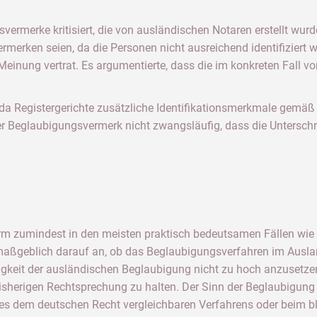
ermerke kritisiert, die von ausländischen Notaren erstellt wurd
rmerken seien, da die Personen nicht ausreichend identifiziert
einung vertrat. Es argumentierte, dass die im konkreten Fall vo
, da Registergerichte zusätzliche Identifikationsmerkmale ge
 Beglaubigungsvermerk nicht zwangsläufig, dass die Unterschrif
orm zumindest in den meisten praktisch bedeutsamen Fällen wi
ßgeblich darauf an, ob das Beglaubigungsverfahren im Ausland
igkeit der ausländischen Beglaubigung nicht zu hoch anzusetze
bisherigen Rechtsprechung zu halten. Der Sinn der Beglaubigung 
es dem deutschen Recht vergleichbaren Verfahrens oder beim bl