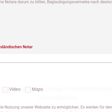
ische Notare darum zu bitten, Beglaubigungsvermerke nach deut
usländischen Notar
Das Notariat
Vorträge & Veröffentlichung
Video
Maps
Formularservice
le Nutzung unserer Webseite zu ermöglichen. Es werden für den
 & Anfahrt
Impressum
Seitenübersicht
Glossar