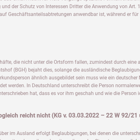
 und der Schutz von Interessen Dritter die Anwendung von Art.
uf Geschäftsanteilsabtretungen anwendbar ist, während er fü
schäfte, die nicht unter die Ortsform fallen, zumindest durch ei
tshof (BGH) bejaht dies, solange die ausländische Beglaubigun
Urkundsperson ähnlich ausgebildet sein muss wie ein deutscher
ndet werden. In Deutschland unterschreibt die Person normalerwe
erschrieben hat, dass es vor ihm geschah und wie die Person id
bgleich reicht nicht (KG v. 03.03.2022 – 22 W 92/21
ber im Ausland erfolgt Beglaubigungen, bei denen die untersc