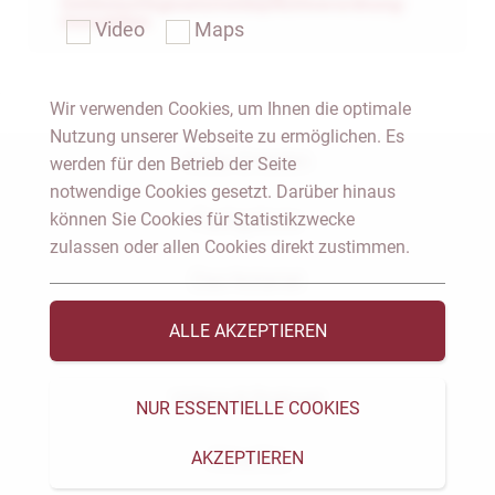
Geldwäschegesetzmeldepflichtverordnung-
Immobilien
Video
Maps
Wir verwenden Cookies, um Ihnen die optimale
Nutzung unserer Webseite zu ermöglichen. Es
Notar Dresden
werden für den Betrieb der Seite
notwendige Cookies gesetzt. Darüber hinaus
können Sie Cookies für Statistikzwecke
Fachgebiete
zulassen oder allen Cookies direkt zustimmen.
Das Notariat
ALLE AKZEPTIEREN
Vorträge & Veröffentlichungen
Videos & Podcast
NUR ESSENTIELLE COOKIES
AKZEPTIEREN
Aktuelles