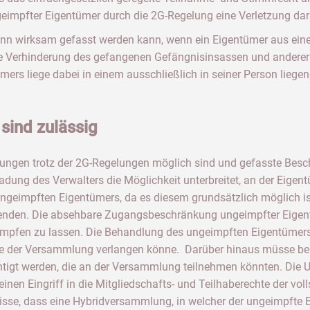
mpfter Eigentümer durch die 2G-Regelung eine Verletzung darstell
dann wirksam gefasst werden kann, wenn ein Eigentümer aus ein
ie Verhinderung des gefangenen Gefängnisinsassen und anderers
ers liege dabei in einem ausschließlich in seiner Person liege
sind zulässig
lungen trotz der 2G-Regelungen möglich sind und gefasste Besch
adung des Verwalters die Möglichkeit unterbreitet, an der Eig
ungeimpften Eigentümers, da es diesem grundsätzlich möglich i
nden. Die absehbare Zugangsbeschränkung ungeimpfter Eigentü
 impfen zu lassen. Die Behandlung des ungeimpften Eigentümers 
ge der Versammlung verlangen könne. Darüber hinaus müsse bei
htigt werden, die an der Versammlung teilnehmen könnten. Die 
en Eingriff in die Mitgliedschafts- und Teilhaberechte der vo
misse, dass eine Hybridversammlung, in welcher der ungeimpfte