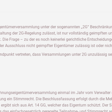
 Eigentümerversammlung unter der sogenannten „2G“ Beschränk
ltung der 2G-Regelung zulässt, ist nur vollständig geimpften u
ie Frage – zu der es noch keinerlei gerichtliche Entscheidung
der Ausschluss nicht geimpfter Eigentümer zulässig ist oder nich
dpunkt vertreten, dass Versammlungen unter 2G unzulässig seie
ungseigentümerversammlung einmal im Jahr vom Verwalter schr
ng ein Stimmrecht. Die Beschlussfassung erfolgt durch die Me
rgibt sich aus Art. 14 GG, welcher das Eigentum schützt. Der Sc
das einfachgesetzlich geregelte Teilnahme- und Stimmrecht an 