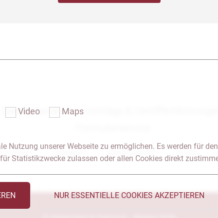
Das Notariat
Vorträge & Veröffentlichung
Video
Maps
Formularservice
le Nutzung unserer Webseite zu ermöglichen. Es werden für den
 & Anfahrt
Impressum
Seitenübersicht
Glossar
für Statistikzwecke zulassen oder allen Cookies direkt zustimm
EREN
NUR ESSENTIELLE COOKIES AKZEPTIEREN
© Heckschen & Salomon - Notare 2026