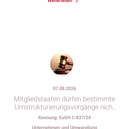
Weiterlesen
07.08.2026
Mitgliedstaaten dürfen bestimmte
Umstrukturierungsvorgänge nicht
mit indirekten Steuern belasten
Kennung: EuGH C-837/24
Unternehmen und Umwandlung