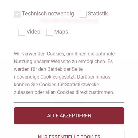
Technisch notwendig
Statistik
Übersicht Rechtsprechung
Video
Maps
Wir verwenden Cookies, um Ihnen die optimale
Nutzung unserer Webseite zu ermöglichen. Es
Notar Dresden
werden für den Betrieb der Seite
notwendige Cookies gesetzt. Darüber hinaus
können Sie Cookies für Statistikzwecke
Fachgebiete
zulassen oder allen Cookies direkt zustimmen.
Das Notariat
ALLE AKZEPTIEREN
Vorträge & Veröffentlichungen
Videos & Podcast
NUR ESSENTIELLE COOKIES