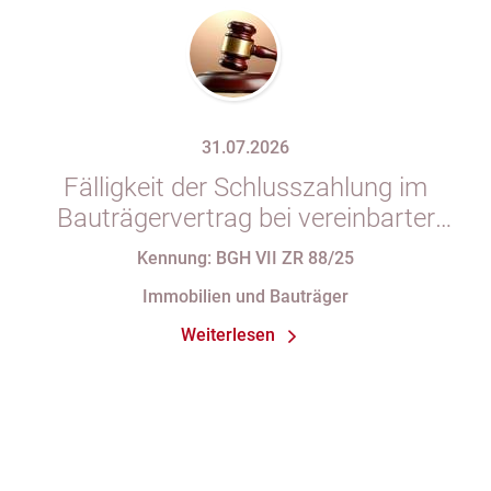
31.07.2026
Fälligkeit der Schlusszahlung im
Bauträgervertrag bei vereinbarter
Zahlung „nach vollständiger
Kennung: BGH VII ZR 88/25
Fertigstellung“ trotz im
Immobilien und Bauträger
Abnahmeprotokoll festgehaltener
Weiterlesen
Mängel am Sondereigentum