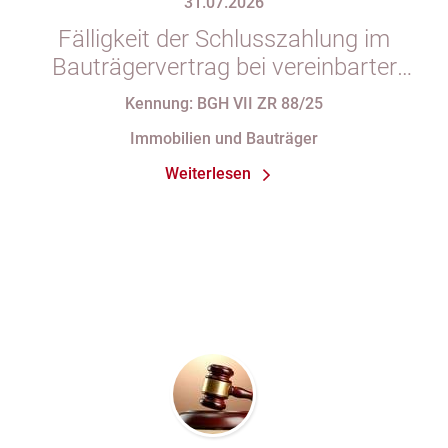
31.07.2026
Fälligkeit der Schlusszahlung im
Bauträgervertrag bei vereinbarter
Zahlung „nach vollständiger
Kennung: BGH VII ZR 88/25
Fertigstellung“ trotz im
Immobilien und Bauträger
Abnahmeprotokoll festgehaltener
Weiterlesen
Mängel am Sondereigentum