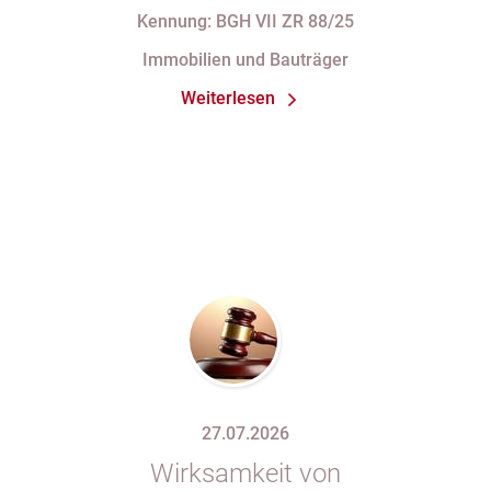
Zahlung „nach vollständiger
Kennung: BGH VII ZR 88/25
Fertigstellung“ trotz im
Immobilien und Bauträger
Abnahmeprotokoll festgehaltener
Weiterlesen
Mängel am Sondereigentum
27.07.2026
Wirksamkeit von