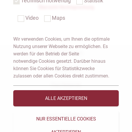
Technisch notwendig
Statistik
Übersicht Rechtsprechung
Video
Maps
Wir verwenden Cookies, um Ihnen die optimale
Nutzung unserer Webseite zu ermöglichen. Es
Notar Dresden
werden für den Betrieb der Seite
notwendige Cookies gesetzt. Darüber hinaus
können Sie Cookies für Statistikzwecke
Fachgebiete
zulassen oder allen Cookies direkt zustimmen.
Das Notariat
ALLE AKZEPTIEREN
Vorträge & Veröffentlichungen
Videos & Podcast
NUR ESSENTIELLE COOKIES