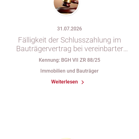
31.07.2026
Fälligkeit der Schlusszahlung im
Bauträgervertrag bei vereinbarter
Zahlung „nach vollständiger
Kennung: BGH VII ZR 88/25
Fertigstellung“ trotz im
Immobilien und Bauträger
Abnahmeprotokoll festgehaltener
Weiterlesen
Mängel am Sondereigentum