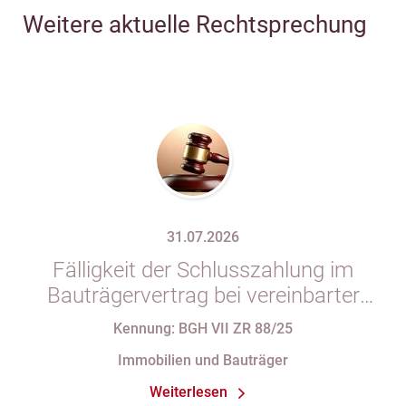
Weitere aktuelle Rechtsprechung
31.07.2026
Fälligkeit der Schlusszahlung im
Bauträgervertrag bei vereinbarter
Zahlung „nach vollständiger
Kennung: BGH VII ZR 88/25
Fertigstellung“ trotz im
Immobilien und Bauträger
Abnahmeprotokoll festgehaltener
Weiterlesen
Mängel am Sondereigentum