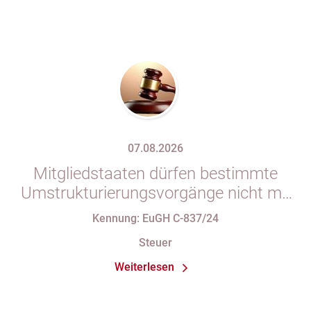
07.08.2026
Mitgliedstaaten dürfen bestimmte
Umstrukturierungsvorgänge nicht mit
indirekten Steuern belasten
Kennung: EuGH C-837/24
Steuer
Weiterlesen