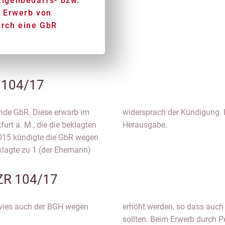
 Eigenbedarfs- bzw.
 Erwerb von
rch eine GbR
 104/17
ende GbR. Diese erwarb im
araufhin auf Räumung und
rt a. M., die die beklagten
Herausgabe.
2015 kündigte die GbR wegen
eklagte zu 1 (der Ehemann)
 ZR 104/17
e wies auch der BGH wegen
erhöht werden, so dass auc
sollten. Beim Erwerb durch 