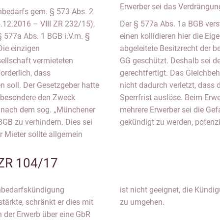
Erwerber sei das Verdrängung
nbedarfs gem. § 573 Abs. 2
4.12.2016 – VIII ZR 232/15),
Der § 577a Abs. 1a BGB ver
 § 577a Abs. 1 BGB i.V.m. §
einen kollidieren hier die E
Die einzigen
abgeleitete Besitzrecht der b
ellschaft vermieteten
GG geschützt. Deshalb sei de
orderlich, dass
gerechtfertigt. Das Gleichbe
soll. Der Gesetzgeber hatte
nicht dadurch verletzt, dass 
nsbesondere den Zweck
Sperrfrist auslöse. Beim Erw
 nach dem sog. „Münchener
mehrere Erwerber sei die Gef
GB zu verhindern. Dies sei
gekündigt zu werden, potenzi
r Mieter sollte allgemein
 ZR 104/17
nbedarfskündigung
alle des Eigenbedarfs
ärkte, schränkt er dies mit
zu umgehen.
h der Erwerb über eine GbR