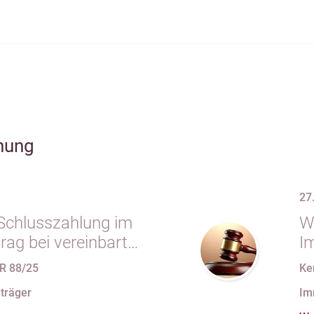
hung
27
r Schlusszahlung im
W
rag bei vereinbarter
I
 vollständiger
R 88/25
Ke
“ trotz im
träger
Im
koll festgehaltener