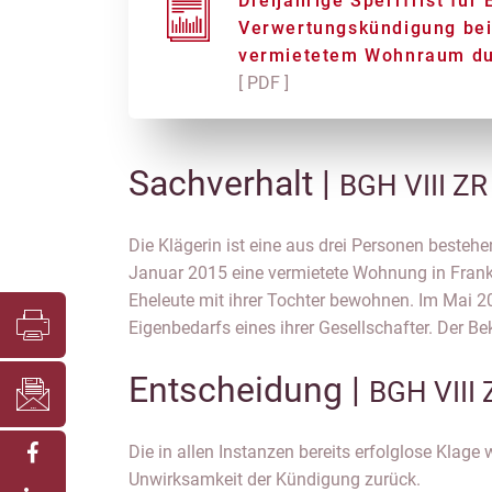
Dreijährige Sperrfrist für
Verwertungskündigung bei
vermietetem Wohnraum du
[ PDF ]
Sachverhalt |
BGH VIII ZR
Die Klägerin ist eine aus drei Personen besteh
widersprach der Kündigung. Die GbR klagte d
Januar 2015 eine vermietete Wohnung in Frankfu
Eheleute mit ihrer Tochter bewohnen. Im Mai 
Eigenbedarfs eines ihrer Gesellschafter. Der B
Entscheidung |
BGH VIII
Die in allen Instanzen bereits erfolglose Klag
Unwirksamkeit der Kündigung zurück.