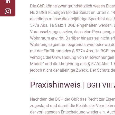
Die GbR könne zwar grundsätzlich wegen Eige
Nr. 2 BGB kündigen (so der Senat im Urteil v. 1
allerdings müsse die dreijährige Sperrfrist des
577a Abs. 1a Satz 1 BGB eingehalten werden. 
Voraussetzungen seien, dass eine Personenges
Wohnraum erwirbt. Darüber hinaus sei nicht erf
Wohnungseigentum begründet wird oder werden 
mit der Einführung des § 577a Abs. 1a BGB i
verfolgt, die Umwandlung von Mietwohnungen
Modell“ und die Umgehung des § 577a Abs. 1 B
jedoch nicht der alleinige Zweck. Der Schutz de
Praxishinweis |
BGH VIII
Nachdem der BGH der GbR das Recht zur Eige
ist nicht geeignet, die Kündigungsbeschränkung im F
zugestand und damit die Rechte der Vermieter st
der vorliegenden Entscheidung wieder ein. Auc