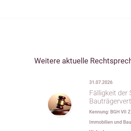
Weitere aktuelle Rechtsprec
31.07.2026
Fälligkeit de
Bauträgervert
Zahlung „nach
Kennung: BGH VII Z
Fertigstellung
Immobilien und Bau
Abnahmeproto