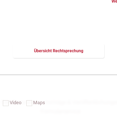
We
ondereigentum
Übersicht Rechtsprechung
Das Notariat
Vorträge & Veröffentlichung
Video
Maps
Formularservice