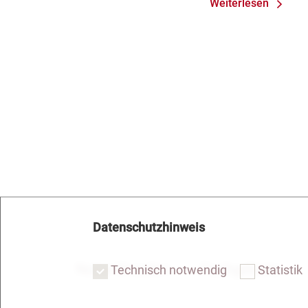
Weiterlesen
Mängel am S
Datenschutzhinweis
Notar Dresden
Fachgebiete
Technisch notwendig
Statistik