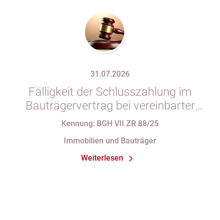
31.07.2026
Fälligkeit der Schlusszahlung im
Bauträgervertrag bei vereinbarter
Zahlung „nach vollständiger
Kennung: BGH VII ZR 88/25
Fertigstellung“ trotz im
Immobilien und Bauträger
Abnahmeprotokoll festgehaltener
Weiterlesen
Mängel am Sondereigentum