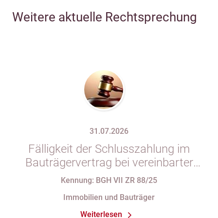
Weitere aktuelle Rechtsprechung
31.07.2026
Fälligkeit der Schlusszahlung im
Bauträgervertrag bei vereinbarter
Zahlung „nach vollständiger
Kennung: BGH VII ZR 88/25
Fertigstellung“ trotz im
Immobilien und Bauträger
Abnahmeprotokoll festgehaltener
Weiterlesen
Mängel am Sondereigentum