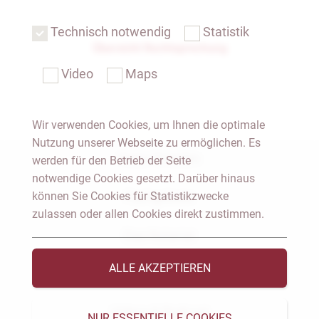
Technisch notwendig
Statistik
Übersicht Rechtsprechung
Video
Maps
Wir verwenden Cookies, um Ihnen die optimale
Nutzung unserer Webseite zu ermöglichen. Es
Notar Dresden
werden für den Betrieb der Seite
notwendige Cookies gesetzt. Darüber hinaus
können Sie Cookies für Statistikzwecke
Fachgebiete
zulassen oder allen Cookies direkt zustimmen.
Das Notariat
ALLE AKZEPTIEREN
Vorträge & Veröffentlichungen
Videos & Podcast
NUR ESSENTIELLE COOKIES