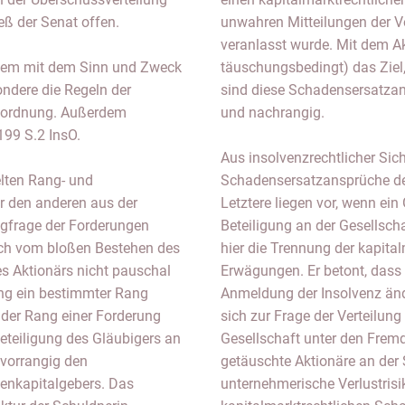
eß der Senat offen.
unwahren Mitteilungen der V
veranlasst wurde. Mit dem Ak
llem mit dem Sinn und Zweck
täuschungsbedingt) das Ziel,
ondere die Regeln der
sind diese Schadensersatza
gsordnung. Außerdem
und nachrangig.
199 S.2 InsO.
Aus insolvenzrechtlicher Sich
elten Rang- und
Schadensersatzansprüche der
r den anderen aus der
Letztere liegen vor, wenn ei
ngfrage der Forderungen
Beteiligung an der Gesellsc
och vom bloßen Bestehen des
hier die Trennung der kapita
s Aktionärs nicht pauschal
Erwägungen. Er betont, dass 
ung ein bestimmter Rang
Anmeldung der Insolvenz änd
der Rang einer Forderung
sich zur Frage der Verteilun
eteiligung des Gläubigers an
Gesellschaft unter den Frem
 vorrangig den
getäuschte Aktionäre an der 
enkapitalgebers. Das
unternehmerische Verlustrisi