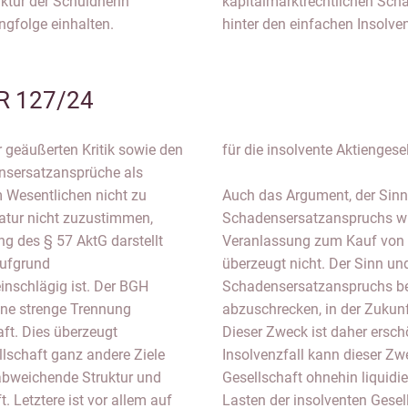
ktur der Schuldnerin
kapitalmarktrechtlichen Sch
ngfolge einhalten.
hinter den einfachen Insolv
R 127/24
 geäußerten Kritik sowie den
für die insolvente Aktienges
ensersatzansprüche als
m Wesentlichen nicht zu
Auch das Argument, der Sinn
eratur nicht zuzustimmen,
Schadensersatzanspruchs wür
ng des § 57 AktG darstellt
Veranlassung zum Kauf von w
aufgrund
überzeugt nicht. Der Sinn un
inschlägig ist. Der BGH
Schadensersatzanspruchs bes
eine strenge Trennung
abzuschrecken, in der Zukunf
ft. Dies überzeugt
Dieser Zweck ist daher erschö
lschaft ganz andere Ziele
Insolvenzfall kann dieser Zwe
 abweichende Struktur und
Gesellschaft ohnehin liquidi
. Letztere ist vor allem auf
Lasten der insolventen Gesell