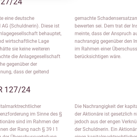
127/24
te eine deutsche
lvenzforderung zu
 AG (Schuldnerin). Diese ist
der Schuldnerin entgegen und
nlagegesellschaft behauptet,
gsbedingtem Aktienerwerb
und wirtschaftliche Lage
i und die Forderung erst
ätte sie keine weiteren
h § 199 S. 2 InsO zu
chte die Anlagegesellschaft
berücksichtigen wäre.
che gegenüber der
inung, dass der geltend
R 127/24
italmarktrechtlicher
Die Nachrangigkeit der kapi
enzforderung im Sinne des §
der Aktionäre ist gesetzlich n
ktionäre sind im Rahmen der
jedoch aus der engen Verknü
hnen der Rang nach § 39 I 1
der Schuldnerin. Ein Aktionä
n der Überschussverteilung
einen kapitalmarktrechtlich