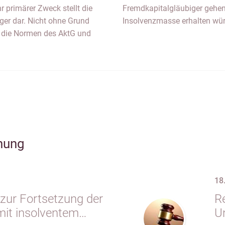
hr primärer Zweck stellt die
Fremdkapitalgläubiger gehen,
ger dar. Nicht ohne Grund
Insolvenzmasse erhalten wü
t die Normen des AktG und
hung
18
zur Fortsetzung der
Re
mit insolventem
U