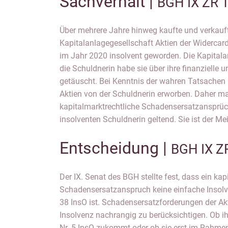
Sachverhalt |
BGH IX ZR 
Über mehrere Jahre hinweg kaufte und verkauf
gemachte Schadensersatzanspruch als einfache Inso
Kapitalanlagegesellschaft Aktien der Widercard
bewerten sei. Dem trat der Insolvenzverwalter 
im Jahr 2020 insolvent geworden. Die Kapitala
meinte, dass der Anspruch aus täuschun
die Schuldnerin habe sie über ihre finanzielle 
nachrangig gegenüber den Insolvenzgläubigern se
getäuscht. Bei Kenntnis der wahren Tatsachen h
im Rahmen einer Überschussverteilung nac
Aktien von der Schuldnerin erworben. Daher ma
kapitalmarktrechtliche Schadensersatzansprü
insolventen Schuldnerin geltend. Sie ist der Me
Entscheidung |
BGH IX Z
Der IX. Senat des BGH stellte fest, dass ein kap
Schadensersatzanspruch keine einfache Insolv
38 InsO ist. Schadensersatzforderungen der A
Insolvenz nachrangig zu berücksichtigen. Ob i
Nr. 5 InsO zukommt oder ob sie erst im Rahme