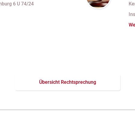
 in
V
nburg 6 U 74/24
Ke
vertrag unzulässig
V
In
We
Übersicht Rechtsprechung