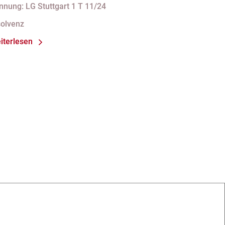
erfassungsbeschwerde gegen
nnung: LG Stuttgart 1 T 11/24
orschriften des StaRUG
solvenz
iterlesen