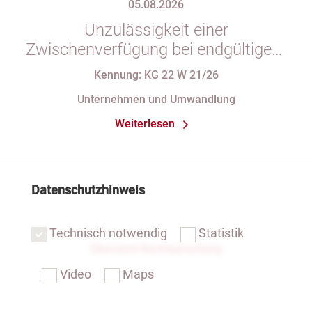
05.08.2026
Unzulässigkeit einer
Zwischenverfügung bei endgültigem
Eintragungshindernis und
Kennung: KG 22 W 21/26
Anforderungen an die Namensgebung
Unternehmen und Umwandlung
einer eGbR im Gesellschaftsregister
Weiterlesen
Datenschutzhinweis
Technisch notwendig
Statistik
Übersicht Rechtsprechung
Video
Maps