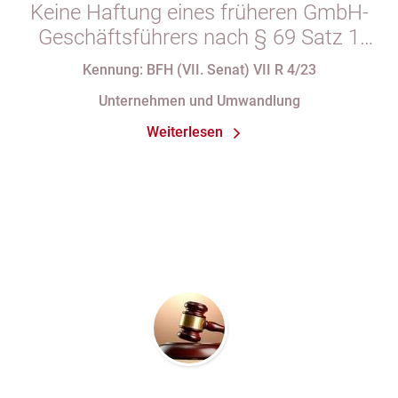
Keine Haftung eines früheren GmbH-
Geschäftsführers nach § 69 Satz 1
i.V.m. § 34 Abs. 1 AO nach Verlust
Kennung: BFH (VII. Senat) VII R 4/23
seiner Organstellung bei fortdauernder
Unternehmen und Umwandlung
Eintragung im Handelsregister
Weiterlesen