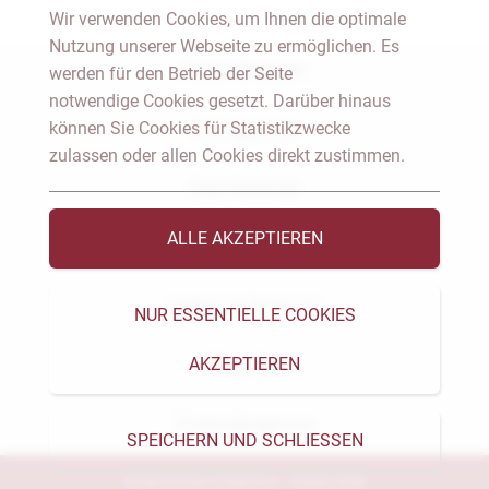
Wir verwenden Cookies, um Ihnen die optimale
Nutzung unserer Webseite zu ermöglichen. Es
Notar Dresden
werden für den Betrieb der Seite
notwendige Cookies gesetzt. Darüber hinaus
können Sie Cookies für Statistikzwecke
Fachgebiete
zulassen oder allen Cookies direkt zustimmen.
Das Notariat
ALLE AKZEPTIEREN
Vorträge & Veröffentlichungen
Videos & Podcast
NUR ESSENTIELLE COOKIES
AKZEPTIEREN
Aktuelles
Formularservice
SPEICHERN UND SCHLIESSEN
© Heckschen & Salomon - Notare 2026