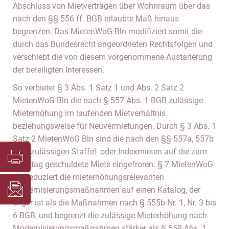
Abschluss von Mietverträgen über Wohnraum über das
nach den §§ 556 ff. BGB erlaubte Maß hinaus
begrenzen. Das MietenWoG Bln modifiziert somit die
durch das Bundesrecht angeordneten Rechtsfolgen und
verschiebt die von diesem vorgenommene Austarierung
der beteiligten Interessen.
So verbietet § 3 Abs. 1 Satz 1 und Abs. 2 Satz 2
MietenWoG Bln die nach § 557 Abs. 1 BGB zulässige
Mieterhöhung im laufenden Mietverhältnis
beziehungsweise für Neuvermietungen. Durch § 3 Abs. 1
Satz 2 MietenWoG Bln sind die nach den §§ 557a, 557b
BGB zulässigen Staffel- oder Indexmieten auf die zum
Stichtag geschuldete Miete eingefroren. § 7 MietenWoG
Bln reduziert die mieterhöhungsrelevanten
Modernisierungsmaßnahmen auf einen Katalog, der
enger ist als die Maßnahmen nach § 555b Nr. 1, Nr. 3 bis
6 BGB, und begrenzt die zulässige Mieterhöhung nach
Modernisierungsmaßnahmen stärker als § 559 Abs. 1