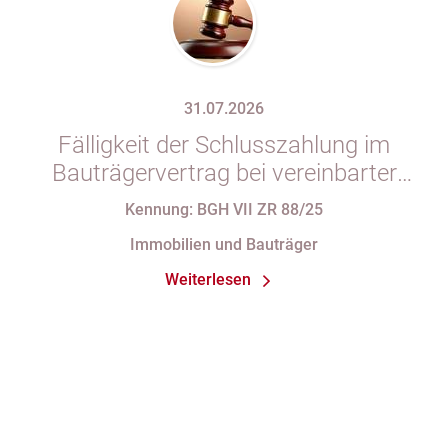
31.07.2026
Fälligkeit der Schlusszahlung im
Bauträgervertrag bei vereinbarter
Zahlung „nach vollständiger
Kennung: BGH VII ZR 88/25
Fertigstellung“ trotz im
Immobilien und Bauträger
Abnahmeprotokoll festgehaltener
Weiterlesen
Mängel am Sondereigentum