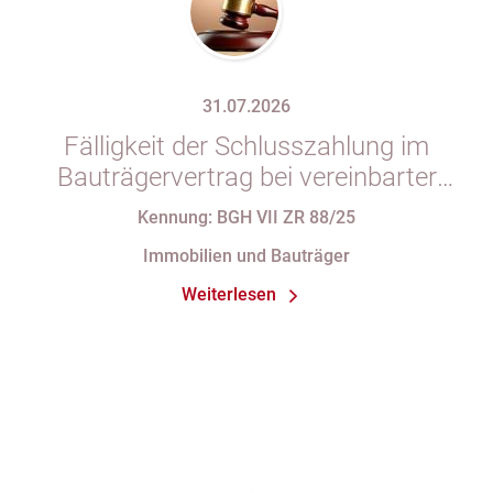
31.07.2026
Fälligkeit der Schlusszahlung im
Bauträgervertrag bei vereinbarter
Zahlung „nach vollständiger
Kennung: BGH VII ZR 88/25
Fertigstellung“ trotz im
Immobilien und Bauträger
Abnahmeprotokoll festgehaltener
Weiterlesen
Mängel am Sondereigentum