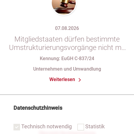
07.08.2026
Mitgliedstaaten dürfen bestimmte
Umstrukturierungsvorgänge nicht mit
indirekten Steuern belasten
Kennung: EuGH C-837/24
Unternehmen und Umwandlung
Weiterlesen
Datenschutzhinweis
Technisch notwendig
Statistik
Übersicht Rechtsprechung