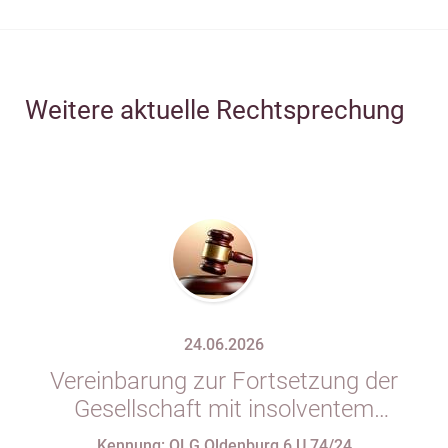
Weitere aktuelle Rechtsprechung
24.06.2026
Vereinbarung zur Fortsetzung der
Gesellschaft mit insolventem
Gesellschafter in Gesellschaftsvertrag
Kennung: OLG Oldenburg 6 U 74/24