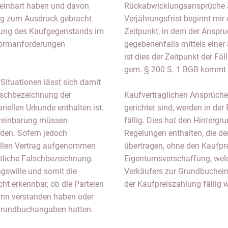
ereinbart haben und davon
Rückabwicklungsansprüche a
rag zum Ausdruck gebracht
Verjährungsfrist beginnt mir
hnung des Kaufgegenstands im
Zeitpunkt, in dem der Anspr
 Formanforderungen
gegebenenfalls mittels einer
ist dies der Zeitpunkt der Fä
gem. § 200 S. 1 BGB kommt e
Situationen lässt sich damit
alschbezeichnung der
Kaufvertraglichen Ansprüche
riellen Urkunde enthalten ist.
gerichtet sind, werden in de
Vereinbarung müssen
fällig. Dies hat den Hinterg
den. Sofern jedoch
Regelungen enthalten, die d
riellen Vertrag aufgenommen
übertragen, ohne den Kaufpre
ntliche Falschbezeichnung.
Eigentumsverschaffung, welc
ngswille und somit die
Verkäufers zur Grundbuchei
ht erkennbar, ob die Parteien
der Kaufpreiszahlung fällig 
sinn verstanden haben oder
 Grundbuchangaben hatten.