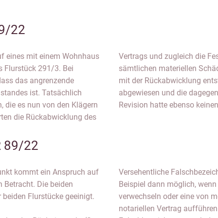
9/22
kauf eines mit einem Wohnhaus
dass die Beklagten sie von
 Flurstück 291/3. Bei
n, die im Zusammenhang
 dass das angrenzende
urde vom LG Oldenburg
standes ist. Tatsächlich
ung zurückgewiesen. Die
n, die es nun von den Klägern
Revision hatte ebenso keinen
erten die Rückabwicklung des
 89/22
unkt kommt ein Anspruch auf
Versehentliche Falschbezei
 Betracht. Die beiden
Beispiel dann möglich, wenn 
 beiden Flurstücke geeinigt.
verwechseln oder eine von me
notariellen Vertrag aufführe