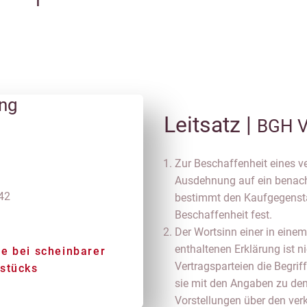
ung
Leitsatz |
BGH V
Zur Beschaffenheit eines v
Ausdehnung auf ein benach
42
bestimmt den Kaufgegenstan
Beschaffenheit fest.
Der Wortsinn einer in eine
enthaltenen Erklärung ist n
e bei scheinbarer
Vertragsparteien die Begrif
rstücks
sie mit den Angaben zu de
Vorstellungen über den ver