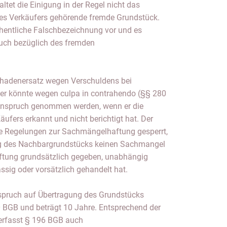
ltet die Einigung in der Regel nicht das
es Verkäufers gehörende fremde Grundstück.
ehentliche Falschbezeichnung vor und es
ruch bezüglich des fremden
chadenersatz wegen Verschuldens bei
fer könnte wegen culpa in contrahendo (§§ 280
 in Anspruch genommen werden, wenn er die
ufers erkannt und nicht berichtigt hat. Der
ie Regelungen zur Sachmängelhaftung gesperrt,
ng des Nachbargrundstücks keinen Sachmangel
Haftung grundsätzlich gegeben, unabhängig
ssig oder vorsätzlich gehandelt hat.
spruch auf Übertragung des Grundstücks
0 BGB und beträgt 10 Jahre. Entsprechend der
erfasst § 196 BGB auch