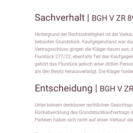
Sachverhalt |
BGH V ZR 8
Hintergrund der Rechtsstreitigkeit ist der Ver
Vertrags und zugleich die Feststellung, 
bebauten Grundstück. Kaufgegenstand war das
sämtlichen materiellen Schäden freistellen müsse
Vertragsschluss gingen die Kläger davon aus,
mit der Rückabwicklung entstehen. Die Klage w
Flurstück 277/22, ebenfalls Teil des Kaufgegen
abgewiesen und die dagegen gerichtete Beruf
gehört das Flurstück jedoch einer dritten Perso
als den Besitz herausverlangt. Die Kläger ford
Entscheidung |
BGH V ZR
Unter keinem denkbaren rechtlichen Gesichtsp
Rückabwicklung des Grundstückkaufvertrags in
Parteien haben sich nicht auf einen Verkauf der