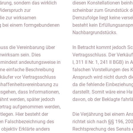
lärung, sondern das wirklich
diesen Konstellationen beinha
Widerspruch zur
scheinbar zum Grundstück d
die zur wirksamen
Demzufolge liegt keine vers
ng bei einem formgebundenen
besteht kein Erfüllungsansp
Nachbargrundstücks.
uss die Vereinbarung über
In Betracht kommt jedoch S
mwirksam sein. Dies
Vertragsschluss. Der Verkäu
 zumindest andeutungsweise in
I, 311 II Nr. 1, 241 II BGB)
ine einfache Beschreibung
falschen Vorstellungen des Kä
käufer vor Vertragsschluss
Anspruch wird nicht durch d
schaffenheitsvereinbarung zu
da die fehlende Einbeziehu
usgehen, dass Informationen,
darstellt. Somit wäre eine 
ähnt werden, später jedoch
davon, ob der Beklagte fahrlä
fvertrag aufgenommen werden,
tlegen. Hier besteht der
Die Verjährung bei einem An
hen Falschbezeichnung des
richtet sich nach §§ 196, 20
objektiv Erklärte anders
Rechtsprechung des Senats 