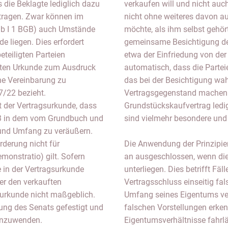
 die Beklagte lediglich dazu
verkaufen will und nicht au
rtragen. Zwar können im
nicht ohne weiteres davon a
1b I 1 BGB) auch Umstände
möchte, als ihm selbst gehör
 liegen. Dies erfordert
gemeinsame Besichtigung de
eteiligten Parteien
etwa der Einfriedung von de
hten Urkunde zum Ausdruck
automatisch, dass die Partei
ine Vereinbarung zu
das bei der Besichtigung 
7/22 bezieht.
Vertragsgegenstand machen w
 der Vertragsurkunde, dass
Grundstückskaufvertrag ledig
1/3 in dem vom Grundbuch und
sind vielmehr besondere und g
 und Umfang zu veräußern.
rderung nicht für
Die Anwendung der Prinzipie
monstratio) gilt. Sofern
an ausgeschlossen, wenn die 
e in der Vertragsurkunde
unterliegen. Dies betrifft Fäl
er den verkauften
Vertragsschluss einseitig fa
gsurkunde nicht maßgeblich.
Umfang seines Eigentums verm
ung des Senats gefestigt und
falschen Vorstellungen erke
 anzuwenden.
Eigentumsverhältnisse fahrläs