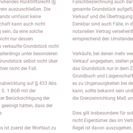
uhendes Rücktrittsrecht (§
Falschbezeichnung auch dan
rein auszuschließen. Die
gesamte Grundstück aufgeführ
ands umfasst keine
Verkauf und die Übertragung 
chaft kann auch nicht
Denkbar sind auch Fälle, in 
sein, da eine solche
notariellen Vertrag versehent
icht nur dessen
entsprechend den Umständen d
s verkaufte Grundstück nicht
llerdings unter besonderen
Verkäufe, bei denen mehr wen
rundstück selbst nicht über
Verkauf angegeben, stellen j
hier nicht der Fall.
das Grundstück nur in dem Z
Grundbuch und Liegenschafts
ckabwicklung auf § 433 Abs.
es zu Ungenauigkeiten bei 
5 S. 1 BGB mit der
kann, sollte bekannt sein und
ter Berücksichtigung der
die Grenzeinrichtung Maß u
geeinigt hätten, dass der
e.
Dies gilt insbesondere für so
nicht Eigentümer des im Vert
s ist zuerst der Wortlaut zu
Regel ist davon auszugehen,