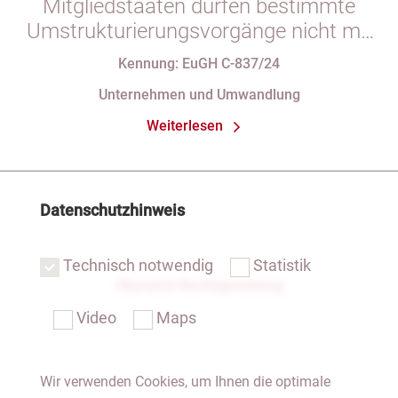
Mitgliedstaaten dürfen bestimmte
Umstrukturierungsvorgänge nicht mit
indirekten Steuern belasten
Kennung: EuGH C-837/24
Unternehmen und Umwandlung
Weiterlesen
Datenschutzhinweis
Technisch notwendig
Statistik
Übersicht Rechtsprechung
Video
Maps
Wir verwenden Cookies, um Ihnen die optimale