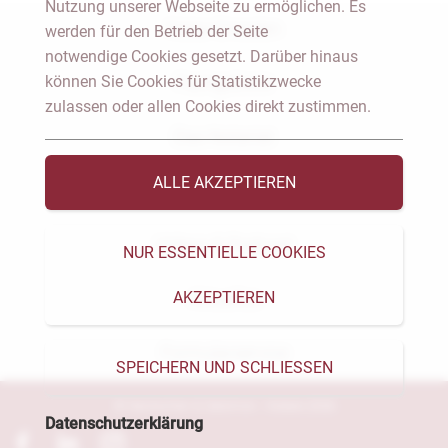
Nutzung unserer Webseite zu ermöglichen. Es
Notar Dresden
werden für den Betrieb der Seite
notwendige Cookies gesetzt. Darüber hinaus
können Sie Cookies für Statistikzwecke
Fachgebiete
zulassen oder allen Cookies direkt zustimmen.
Das Notariat
ALLE AKZEPTIEREN
Vorträge & Veröffentlichungen
Videos & Podcast
NUR ESSENTIELLE COOKIES
AKZEPTIEREN
Aktuelles
Formularservice
SPEICHERN UND SCHLIESSEN
© Heckschen & Salomon - Notare 2026
Datenschutzerklärung