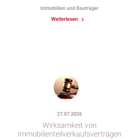
Fertigstellung“ trotz im
Immobilien und Bauträger
Abnahmeprotokoll festgehaltener
Weiterlesen
Mängel am Sondereigentum
27.07.2026
Wirksamkeit von
Immobilienteilverkaufsverträgen