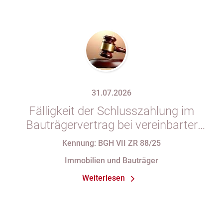
31.07.2026
Fälligkeit der Schlusszahlung im
Bauträgervertrag bei vereinbarter
Zahlung „nach vollständiger
Kennung: BGH VII ZR 88/25
Fertigstellung“ trotz im
Immobilien und Bauträger
Abnahmeprotokoll festgehaltener
Weiterlesen
Mängel am Sondereigentum