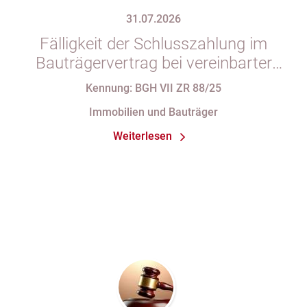
31.07.2026
Fälligkeit der Schlusszahlung im
Bauträgervertrag bei vereinbarter
Zahlung „nach vollständiger
Kennung: BGH VII ZR 88/25
Fertigstellung“ trotz im
Immobilien und Bauträger
Abnahmeprotokoll festgehaltener
Weiterlesen
Mängel am Sondereigentum