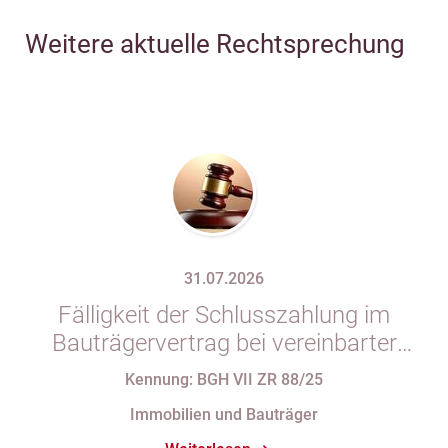
Weitere aktuelle Rechtsprechung
31.07.2026
Fälligkeit der Schlusszahlung im
Bauträgervertrag bei vereinbarter
Zahlung „nach vollständiger
Kennung: BGH VII ZR 88/25
Fertigstellung“ trotz im
Immobilien und Bauträger
Abnahmeprotokoll festgehaltener