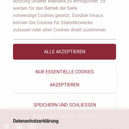
Nutzung unserer Webseite zu ermöglichen. Es
Notar Dresden
werden für den Betrieb der Seite
notwendige Cookies gesetzt. Darüber hinaus
können Sie Cookies für Statistikzwecke
Fachgebiete
zulassen oder allen Cookies direkt zustimmen.
Das Notariat
ALLE AKZEPTIEREN
Vorträge & Veröffentlichungen
Videos & Podcast
NUR ESSENTIELLE COOKIES
AKZEPTIEREN
Aktuelles
Formularservice
SPEICHERN UND SCHLIESSEN
© Heckschen & Salomon - Notare 2026
Datenschutzerklärung