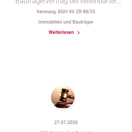
Bauträgervertrag bei vereinbarter
Zahlung „nach vollständiger
Kennung: BGH VII ZR 88/25
Fertigstellung“ trotz im
Immobilien und Bauträger
Abnahmeprotokoll festgehaltener
Weiterlesen
Mängel am Sondereigentum
27.07.2026